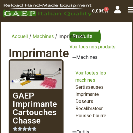
0
0,00
€
Produits
Accueil
/
Machines
/ Imprimante
Voir tous nos produits
Imprimante
Machines
Voir toutes les
machines
Sertisseuses
GAEP
Imprimante
Doseurs
Imprimante
Recalibrateur
Cartouches
Pousse bourre
Chasse
Outils