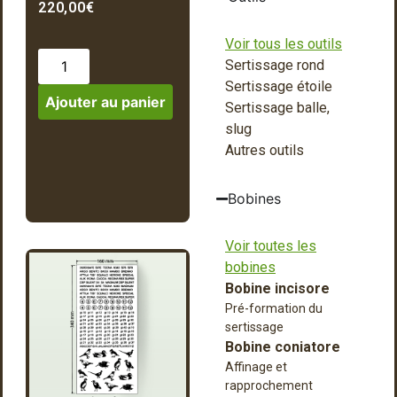
220,00
€
Voir tous les outils
Sertissage rond
Sertissage étoile
Ajouter au panier
Sertissage balle,
slug
Autres outils
Bobines
Voir toutes les
bobines
Bobine incisore
Pré-formation du
sertissage
Bobine coniatore
Affinage et
rapprochement