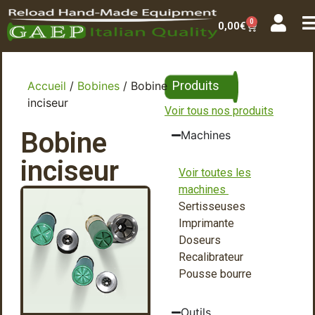
0
0,00
€
Produits
Accueil
/
Bobines
/ Bobine
inciseur
Voir tous nos produits
Bobine
Machines
inciseur
Voir toutes les
machines
Sertisseuses
Imprimante
Doseurs
Recalibrateur
Pousse bourre
Outils