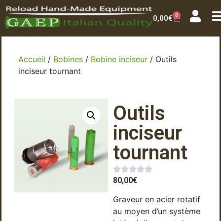
0
0,00
€
Accueil
/
Bobines
/
Bobine inciseur
/ Outils
inciseur tournant
Outils
inciseur
tournant
80,00
€
Graveur en acier rotatif
au moyen d’un système