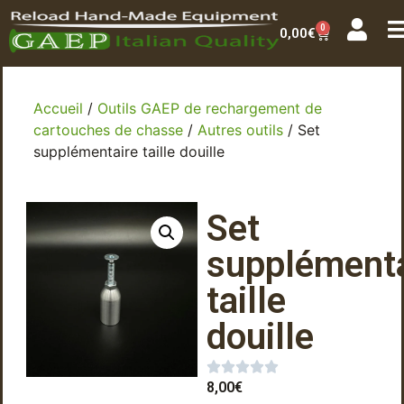
0
0,00
€
Accueil
/
Outils GAEP de rechargement de
cartouches de chasse
/
Autres outils
/ Set
supplémentaire taille douille
Set
supplémenta
taille
douille
8,00
€